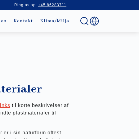
Ring os op:
+45 86283711
 os
Kontakt
Klima/Miljø
terialer
links
t
il
korte beskrivelser af
dte plastmaterialer til
 er i sin naturform oftest