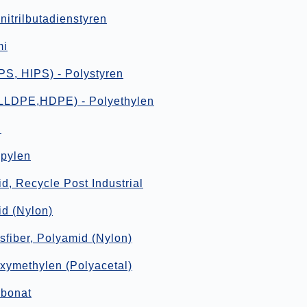
nitrilbutadienstyren
mi
PS, HIPS) - Polystyren
LLDPE,HDPE) - Polyethylen
N
pylen
d, Recycle Post Industrial
d (Nylon)
sfiber, Polyamid (Nylon)
ymethylen (Polyacetal)
rbonat