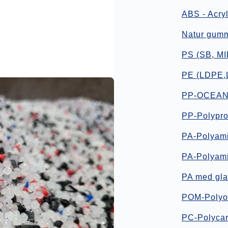
ABS - Acryl
Natur gum
PS (SB, MI
PE (LDPE,
PP-OCEA
PP-Polypro
PA-Polyami
PA-Polyami
PA med gla
POM-Polyox
PC-Polyca