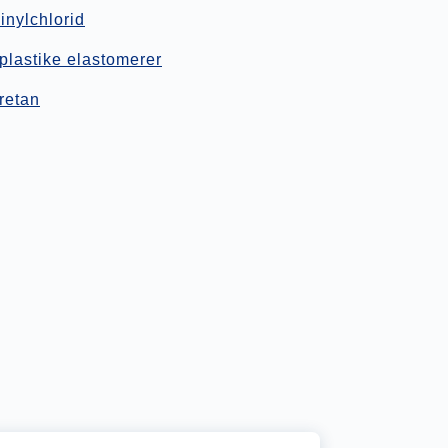
nylchlorid
lastike elastomerer
retan