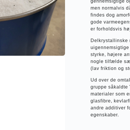
gennemsigtige og
men normalvis d
findes dog amorf
gode varmeegens
er forholdsvis hø
Delkrystallinske 
uigennemsigtige
styrke, højere a
nogle tilfælde s
(lav friktion og st
Ud over de omtalt
gruppe såkaldte 
materialer som er
glasfibre, kevlarf
andre additiver f
egenskaber.