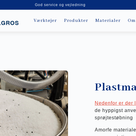
God service og vejledning
Værktøjer
Produkter
Materialer
Om
Plastma
Nedenfor er der 
de hyppigst anven
sprøjtestøbning
Amorfe materialer