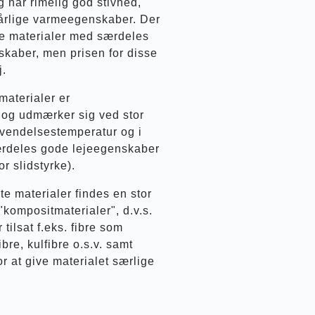
 har rimelig god stivhed,
årlige varmeegenskaber. Der
e materialer med særdeles
kaber, men prisen for disse
j.
materialer er
 og udmærker sig ved stor
nvendelsestemperatur og i
ærdeles gode lejeegenskaber
or slidstyrke).
e materialer findes en stor
"kompositmaterialer", d.v.s.
 tilsat f.eks. fibre som
ibre, kulfibre o.s.v. samt
or at give materialet særlige