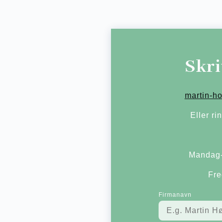
Skri
martin-h
Eller rin
Mandag-
Fre
Firmanavn